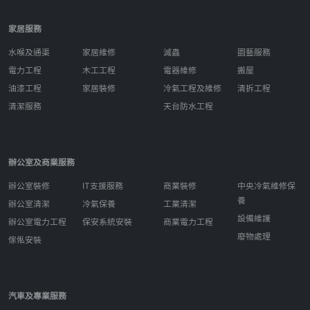
家居服務
水喉及通渠
家居維修
滅蟲
園藝服務
電力工程
木工工程
電器維修
搬屋
油漆工程
家居裝修
冷氣工程及維修
清拆工程
清潔服務
天台防水工程
辦公室及商業服務
辦公室裝修
IT支援服務
商業裝修
中央冷氣維修保
養
辦公室清潔
冷氣保養
工業清潔
設備維護
辦公室電力工程
保安系統安裝
商業電力工程
廢物處理
傢俬安裝
汽車及專業服務