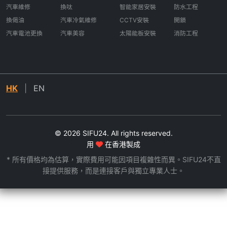
汽車維修
換呔
智能家居安裝
防水工程
換偈油
汽車冷氣維修
CCTV安裝
開鎖
汽車電池更換
汽車美容
太陽能板安裝
消防工程
HK
|
EN
© 2026 SIFU24. All rights reserved.
用
在香港製成
* 所有價格均為估算，實際費用可能因項目複雜性而異。SIFU24不直
接提供服務，而是連接客戶與獨立專業人士。