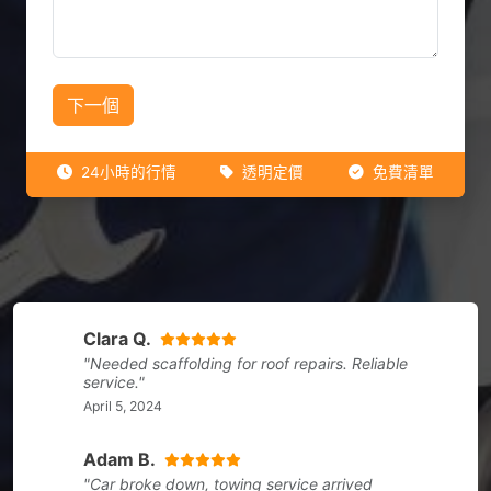
下一個
24小時的行情
透明定價
免費清單
Clara Q.
"Needed scaffolding for roof repairs. Reliable
service."
April 5, 2024
Adam B.
"Car broke down, towing service arrived