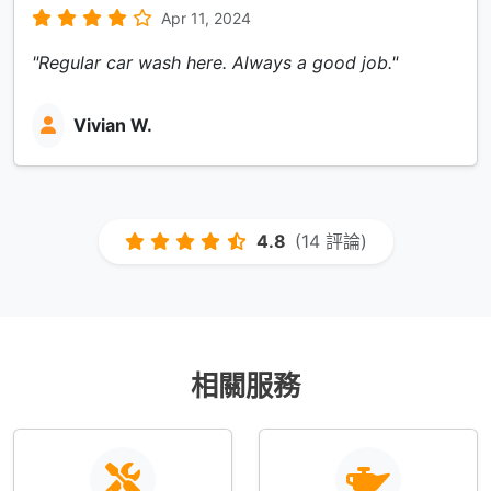
Apr 11, 2024
"Regular car wash here. Always a good job."
Vivian W.
4.8
(14 評論)
相關服務