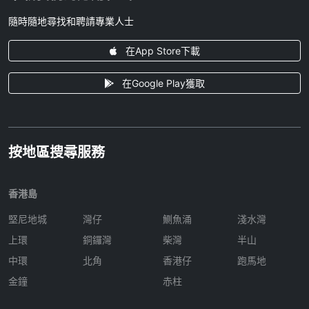
隨時隨地尋找和聘請專業人士
在App Store下載
在Google Play獲取
按地區搜尋服務
香港島
堅尼地城
灣仔
鰂魚涌
淺水灣
上環
銅鑼灣
柴灣
半山
中環
北角
香港仔
跑馬地
金鐘
赤柱