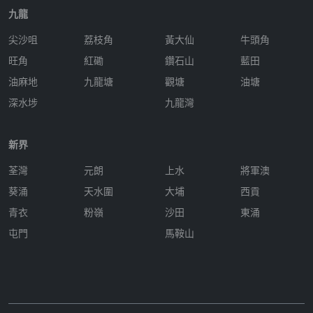
九龍
尖沙咀
荔枝角
黃大仙
牛頭角
旺角
紅磡
鑽石山
藍田
油麻地
九龍塘
觀塘
油塘
深水埗
九龍灣
新界
荃灣
元朗
上水
將軍澳
葵涌
天水圍
大埔
西貢
青衣
粉嶺
沙田
東涌
屯門
馬鞍山