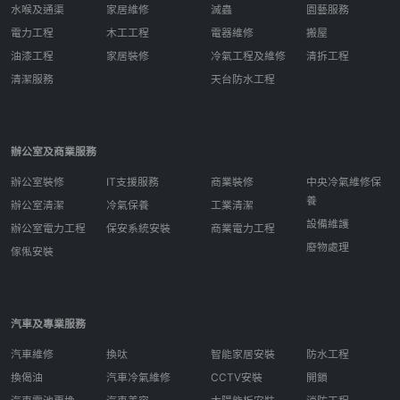
水喉及通渠
家居維修
滅蟲
園藝服務
電力工程
木工工程
電器維修
搬屋
油漆工程
家居裝修
冷氣工程及維修
清拆工程
清潔服務
天台防水工程
辦公室及商業服務
辦公室裝修
IT支援服務
商業裝修
中央冷氣維修保
養
辦公室清潔
冷氣保養
工業清潔
設備維護
辦公室電力工程
保安系統安裝
商業電力工程
廢物處理
傢俬安裝
汽車及專業服務
汽車維修
換呔
智能家居安裝
防水工程
換偈油
汽車冷氣維修
CCTV安裝
開鎖