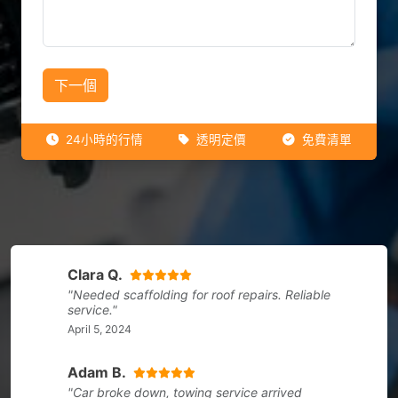
下一個
24小時的行情
透明定價
免費清單
Clara Q.
"Needed scaffolding for roof repairs. Reliable
service."
April 5, 2024
Adam B.
"Car broke down, towing service arrived