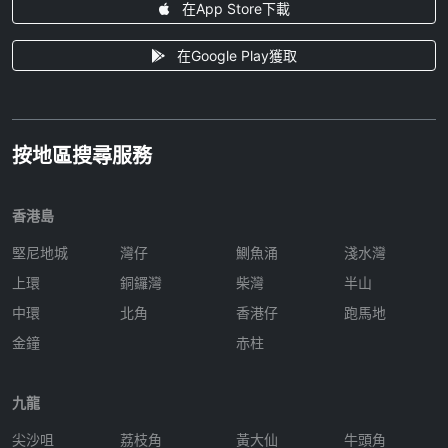
在App Store下載
在Google Play獲取
按地區搜尋服務
香港島
堅尼地城
灣仔
鰂魚涌
淺水灣
上環
銅鑼灣
柴灣
半山
中環
北角
香港仔
跑馬地
金鐘
赤柱
九龍
尖沙咀
荔枝角
黃大仙
牛頭角