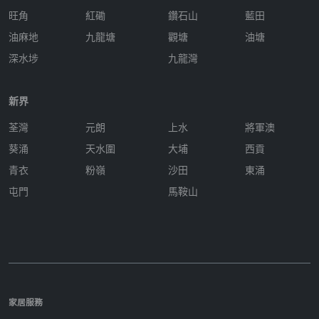
旺角
紅磡
鑽石山
藍田
油麻地
九龍塘
觀塘
油塘
深水埗
九龍灣
新界
荃灣
元朗
上水
將軍澳
葵涌
天水圍
大埔
西貢
青衣
粉嶺
沙田
東涌
屯門
馬鞍山
家居服務