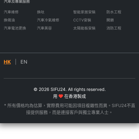
汽車及專業服務
汽車維修
換呔
智能家居安裝
防水工程
換偈油
汽車冷氣維修
CCTV安裝
開鎖
汽車電池更換
汽車美容
太陽能板安裝
消防工程
HK
|
EN
© 2026 SIFU24. All rights reserved.
用
在香港製成
* 所有價格均為估算，實際費用可能因項目複雜性而異。SIFU24不直
接提供服務，而是連接客戶與獨立專業人士。