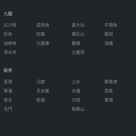
九龍
尖沙咀
荔枝角
黃大仙
牛頭角
旺角
紅磡
鑽石山
藍田
油麻地
九龍塘
觀塘
油塘
深水埗
九龍灣
新界
荃灣
元朗
上水
將軍澳
葵涌
天水圍
大埔
西貢
青衣
粉嶺
沙田
東涌
屯門
馬鞍山