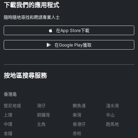
下載我們的應用程式
隨時隨地尋找和聘請專業人士
在App Store下載
在Google Play獲取
按地區搜尋服務
香港島
堅尼地城
灣仔
鰂魚涌
淺水灣
上環
銅鑼灣
柴灣
半山
中環
北角
香港仔
跑馬地
金鐘
赤柱