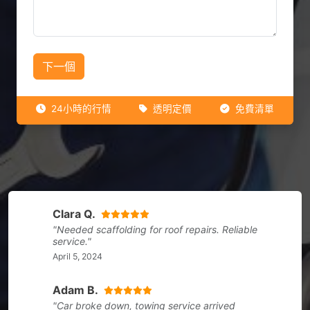
下一個
24小時的行情
透明定價
免費清單
Clara Q.
"Needed scaffolding for roof repairs. Reliable
service."
April 5, 2024
Adam B.
"Car broke down, towing service arrived