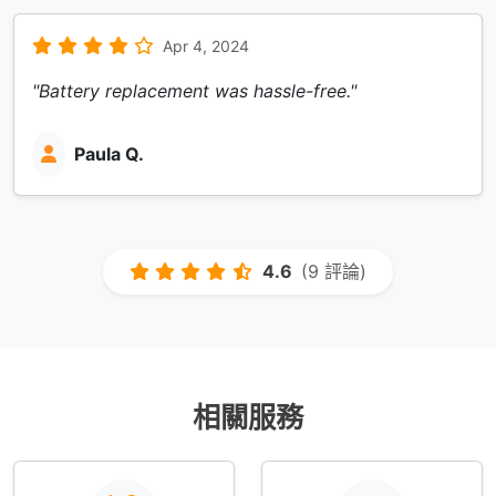
Apr 4, 2024
"Battery replacement was hassle-free."
Paula Q.
4.6
(9 評論)
相關服務