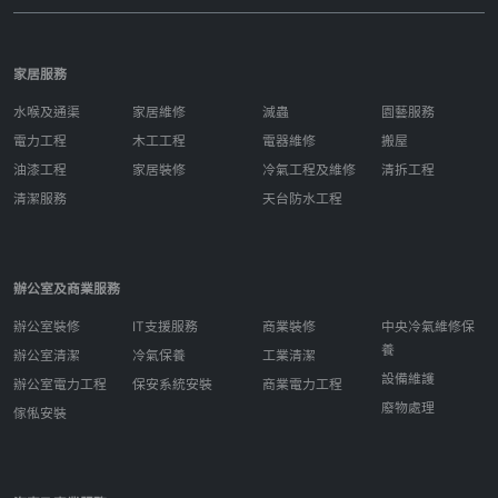
家居服務
水喉及通渠
家居維修
滅蟲
園藝服務
電力工程
木工工程
電器維修
搬屋
油漆工程
家居裝修
冷氣工程及維修
清拆工程
清潔服務
天台防水工程
辦公室及商業服務
辦公室裝修
IT支援服務
商業裝修
中央冷氣維修保
養
辦公室清潔
冷氣保養
工業清潔
設備維護
辦公室電力工程
保安系統安裝
商業電力工程
廢物處理
傢俬安裝