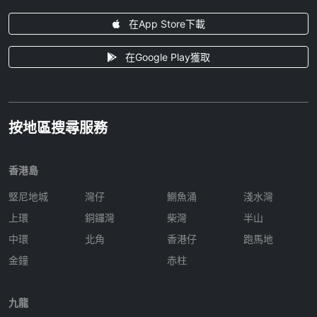
在App Store下載
在Google Play獲取
按地區搜尋服務
香港島
堅尼地城
灣仔
鰂魚涌
淺水灣
上環
銅鑼灣
柴灣
半山
中環
北角
香港仔
跑馬地
金鐘
赤柱
九龍