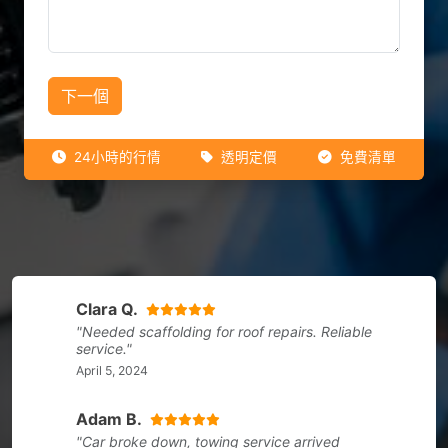
下一個
24小時的行情
透明定價
免費清單
Clara Q.
"Needed scaffolding for roof repairs. Reliable
service."
April 5, 2024
Adam B.
"Car broke down, towing service arrived