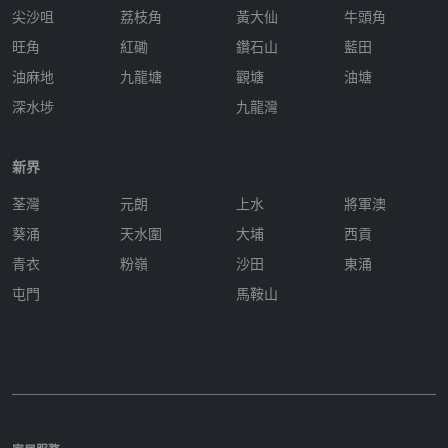
尖沙咀
荔枝角
黃大仙
牛頭角
旺角
紅磡
鑽石山
藍田
油麻地
九龍塘
觀塘
油塘
深水埗
九龍灣
新界
荃灣
元朗
上水
將軍澳
葵涌
天水圍
大埔
西貢
青衣
粉嶺
沙田
東涌
屯門
馬鞍山