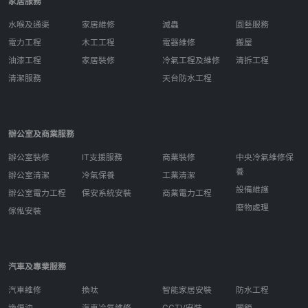
家居服務
水喉及通渠
家居維修
滅蟲
園藝服務
電力工程
木工工程
電器維修
搬屋
油漆工程
家居裝修
冷氣工程及維修
清拆工程
清潔服務
天台防水工程
辦公室及商業服務
辦公室裝修
IT支援服務
商業裝修
中央冷氣維修保
養
辦公室清潔
冷氣保養
工業清潔
設備維護
辦公室電力工程
保安系統安裝
商業電力工程
廢物處理
傢俬安裝
汽車及專業服務
汽車維修
換呔
智能家居安裝
防水工程
換偈油
汽車冷氣維修
CCTV安裝
開鎖