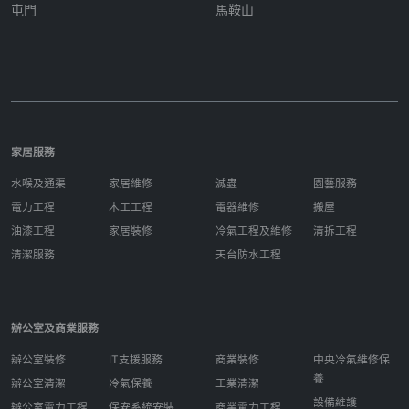
屯門
馬鞍山
家居服務
水喉及通渠
家居維修
滅蟲
園藝服務
電力工程
木工工程
電器維修
搬屋
油漆工程
家居裝修
冷氣工程及維修
清拆工程
清潔服務
天台防水工程
辦公室及商業服務
辦公室裝修
IT支援服務
商業裝修
中央冷氣維修保
養
辦公室清潔
冷氣保養
工業清潔
設備維護
辦公室電力工程
保安系統安裝
商業電力工程