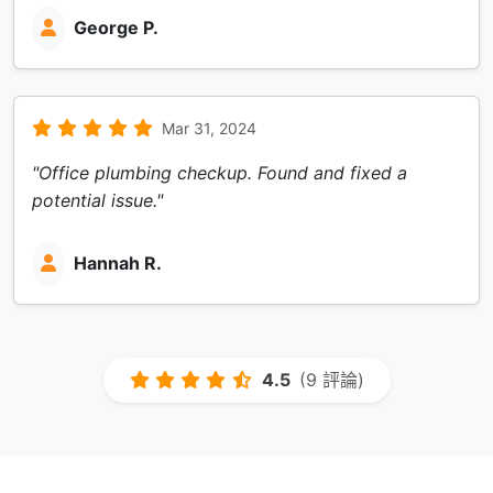
George P.
Mar 31, 2024
"Office plumbing checkup. Found and fixed a
potential issue."
Hannah R.
4.5
(9 評論)