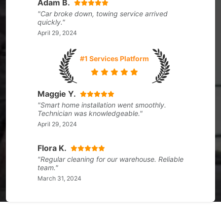
Adam B.
"Car broke down, towing service arrived
quickly."
April 29, 2024
#1 Services Platform
Maggie Y.
"Smart home installation went smoothly.
Technician was knowledgeable."
April 29, 2024
Flora K.
"Regular cleaning for our warehouse. Reliable
team."
March 31, 2024