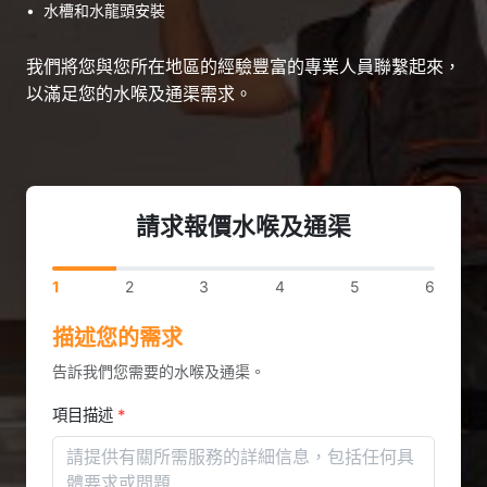
•
水槽和水龍頭安裝
我們將您與您所在地區的經驗豐富的專業人員聯繫起來，
以滿足您的水喉及通渠需求。
請求報價水喉及通渠
1
2
3
4
5
6
描述您的需求
告訴我們您需要的水喉及通渠。
項目描述
*