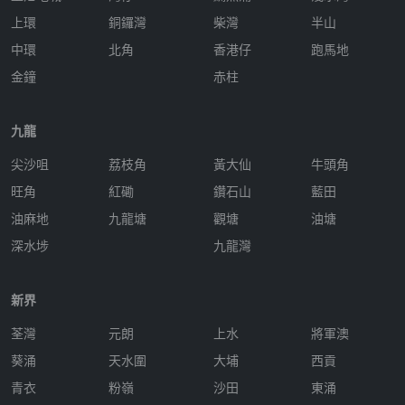
上環
銅鑼灣
柴灣
半山
中環
北角
香港仔
跑馬地
金鐘
赤柱
九龍
尖沙咀
荔枝角
黃大仙
牛頭角
旺角
紅磡
鑽石山
藍田
油麻地
九龍塘
觀塘
油塘
深水埗
九龍灣
新界
荃灣
元朗
上水
將軍澳
葵涌
天水圍
大埔
西貢
青衣
粉嶺
沙田
東涌