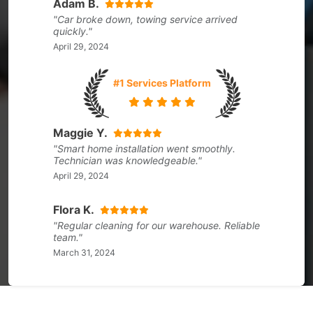
Adam B.
"Car broke down, towing service arrived
quickly."
April 29, 2024
#1 Services Platform
Maggie Y.
"Smart home installation went smoothly.
Technician was knowledgeable."
April 29, 2024
Flora K.
"Regular cleaning for our warehouse. Reliable
team."
March 31, 2024