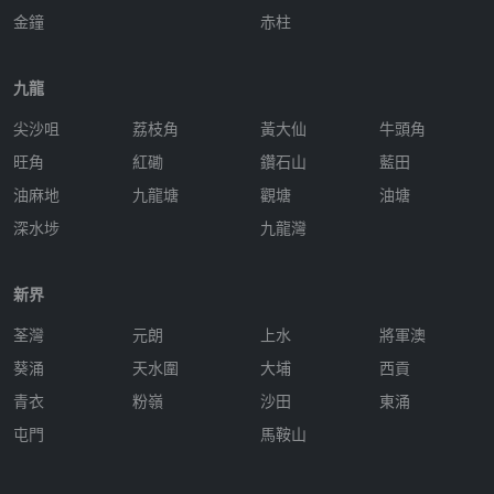
金鐘
赤柱
九龍
尖沙咀
荔枝角
黃大仙
牛頭角
旺角
紅磡
鑽石山
藍田
油麻地
九龍塘
觀塘
油塘
深水埗
九龍灣
新界
荃灣
元朗
上水
將軍澳
葵涌
天水圍
大埔
西貢
青衣
粉嶺
沙田
東涌
屯門
馬鞍山