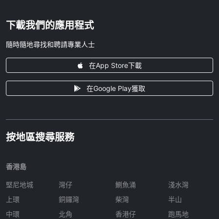
下載我們的應用程式
隨時隨地尋找和聘請專業人士
在App Store下載
在Google Play獲取
按地區搜尋服務
香港島
堅尼地城
灣仔
鰂魚涌
淺水灣
上環
銅鑼灣
柴灣
半山
中環
北角
香港仔
跑馬地