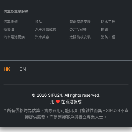
汽車及專業服務
汽車維修
換呔
智能家居安裝
防水工程
換偈油
汽車冷氣維修
CCTV安裝
開鎖
汽車電池更換
汽車美容
太陽能板安裝
消防工程
HK
|
EN
© 2026 SIFU24. All rights reserved.
用
在香港製成
* 所有價格均為估算，實際費用可能因項目複雜性而異。SIFU24不直
接提供服務，而是連接客戶與獨立專業人士。