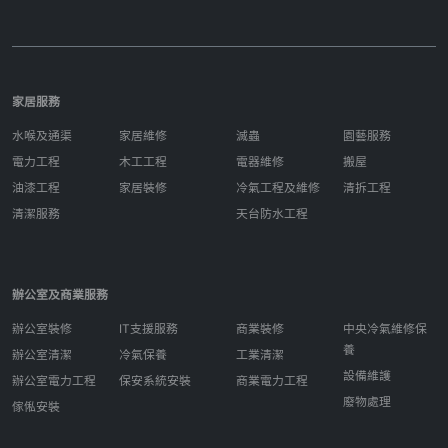
家居服務
水喉及通渠
家居維修
滅蟲
園藝服務
電力工程
木工工程
電器維修
搬屋
油漆工程
家居裝修
冷氣工程及維修
清拆工程
清潔服務
天台防水工程
辦公室及商業服務
辦公室裝修
IT支援服務
商業裝修
中央冷氣維修保
養
辦公室清潔
冷氣保養
工業清潔
設備維護
辦公室電力工程
保安系統安裝
商業電力工程
廢物處理
傢俬安裝