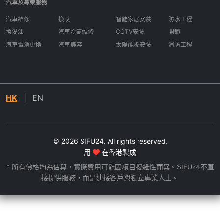
汽車及專業服務
汽車維修
換呔
智能家居安裝
防水工程
換偈油
汽車冷氣維修
CCTV安裝
開鎖
汽車電池更換
汽車美容
太陽能板安裝
消防工程
HK
|
EN
© 2026 SIFU24. All rights reserved.
用
在香港製成
* 所有價格均為估算，實際費用可能因項目複雜性而異。SIFU24不直
接提供服務，而是連接客戶與獨立專業人士。