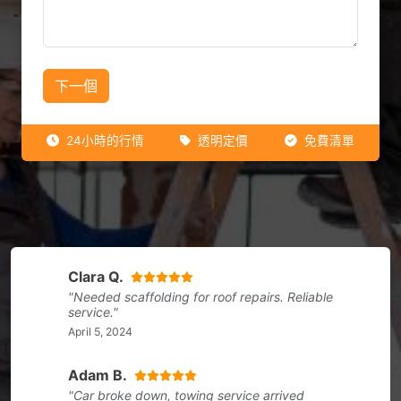
下一個
24小時的行情
透明定價
免費清單
Clara Q.
"Needed scaffolding for roof repairs. Reliable
service."
April 5, 2024
Adam B.
"Car broke down, towing service arrived