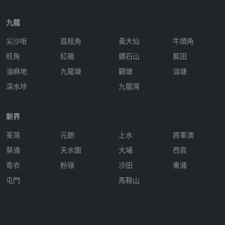
九龍
尖沙咀
荔枝角
黃大仙
牛頭角
旺角
紅磡
鑽石山
藍田
油麻地
九龍塘
觀塘
油塘
深水埗
九龍灣
新界
荃灣
元朗
上水
將軍澳
葵涌
天水圍
大埔
西貢
青衣
粉嶺
沙田
東涌
屯門
馬鞍山