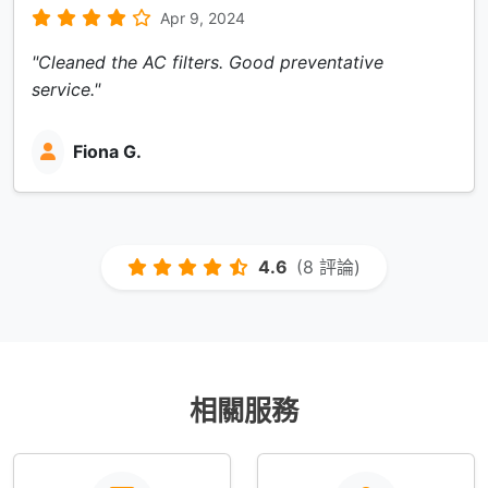
Apr 9, 2024
"Cleaned the AC filters. Good preventative
service."
Fiona G.
4.6
(8 評論)
相關服務