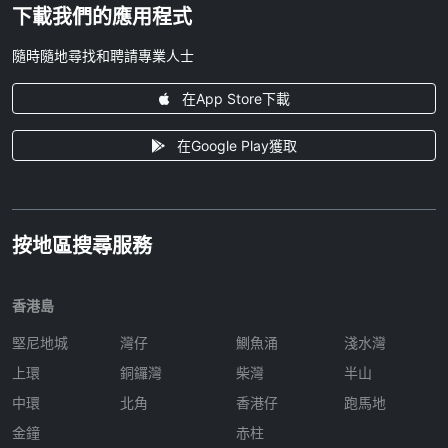
下載我們的應用程式
隨時隨地尋找和聘請專業人士
在App Store下載
在Google Play獲取
按地區搜尋服務
香港島
堅尼地城
灣仔
鰂魚涌
淺水灣
上環
銅鑼灣
柴灣
半山
中環
北角
香港仔
跑馬地
金鐘
赤柱