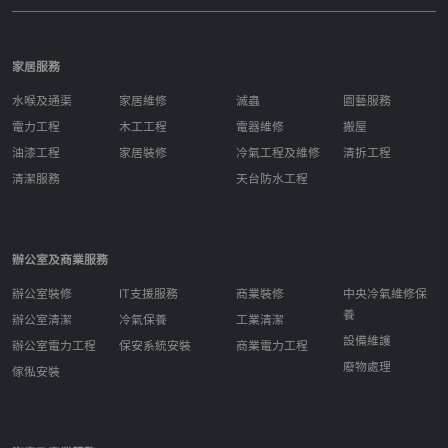
家居服務
水喉及通渠
家居維修
滅蟲
園藝服務
電力工程
木工工程
電器維修
搬屋
油漆工程
家居裝修
冷氣工程及維修
清拆工程
清潔服務
天台防水工程
辦公室及商業服務
辦公室裝修
IT支援服務
商業裝修
中央冷氣維修保
養
辦公室清潔
冷氣保養
工業清潔
設備維護
辦公室電力工程
保安系統安裝
商業電力工程
廢物處理
傢俬安裝