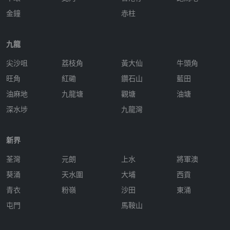
金鐘
赤柱
九龍
尖沙咀
荔枝角
黃大仙
牛頭角
旺角
紅磡
鑽石山
藍田
油麻地
九龍塘
觀塘
油塘
深水埗
九龍灣
新界
荃灣
元朗
上水
將軍澳
葵涌
天水圍
大埔
西貢
青衣
粉嶺
沙田
東涌
屯門
馬鞍山