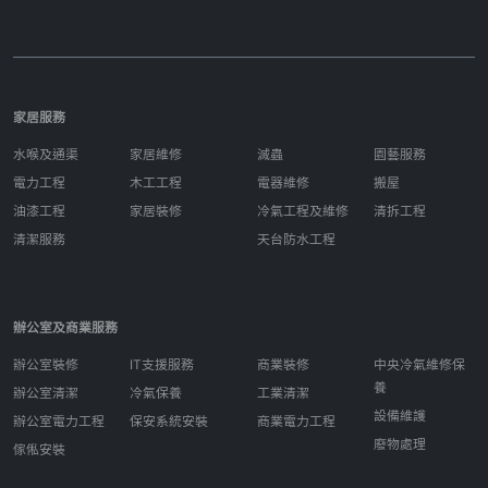
家居服務
水喉及通渠
家居維修
滅蟲
園藝服務
電力工程
木工工程
電器維修
搬屋
油漆工程
家居裝修
冷氣工程及維修
清拆工程
清潔服務
天台防水工程
辦公室及商業服務
辦公室裝修
IT支援服務
商業裝修
中央冷氣維修保
養
辦公室清潔
冷氣保養
工業清潔
設備維護
辦公室電力工程
保安系統安裝
商業電力工程
廢物處理
傢俬安裝