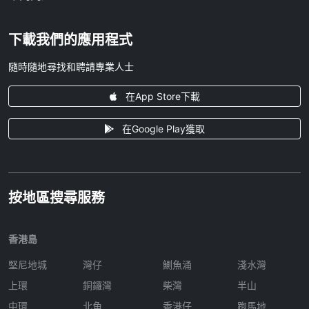
下載我們的應用程式
隨時隨地尋找和聘請專業人士
在App Store下載
在Google Play獲取
按地區搜尋服務
香港島
堅尼地城
灣仔
鰂魚涌
淺水灣
上環
銅鑼灣
柴灣
半山
中環
北角
香港仔
跑馬地