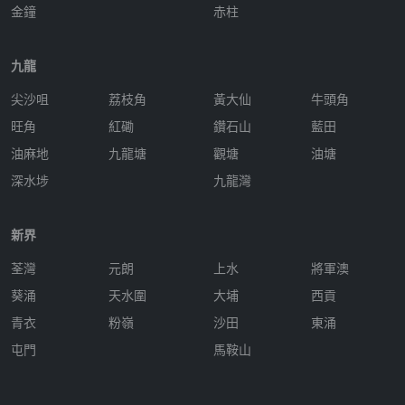
金鐘
赤柱
九龍
尖沙咀
荔枝角
黃大仙
牛頭角
旺角
紅磡
鑽石山
藍田
油麻地
九龍塘
觀塘
油塘
深水埗
九龍灣
新界
荃灣
元朗
上水
將軍澳
葵涌
天水圍
大埔
西貢
青衣
粉嶺
沙田
東涌
屯門
馬鞍山