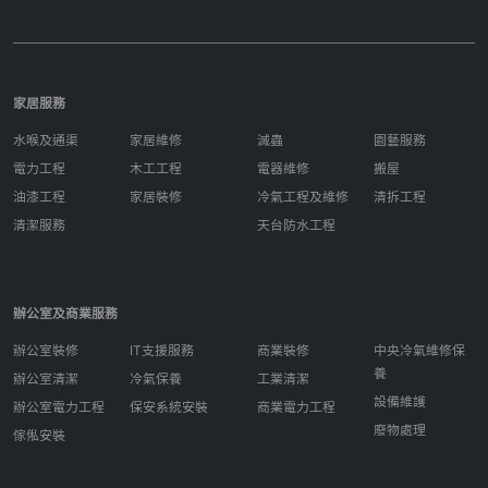
家居服務
水喉及通渠
家居維修
滅蟲
園藝服務
電力工程
木工工程
電器維修
搬屋
油漆工程
家居裝修
冷氣工程及維修
清拆工程
清潔服務
天台防水工程
辦公室及商業服務
辦公室裝修
IT支援服務
商業裝修
中央冷氣維修保
養
辦公室清潔
冷氣保養
工業清潔
設備維護
辦公室電力工程
保安系統安裝
商業電力工程
廢物處理
傢俬安裝