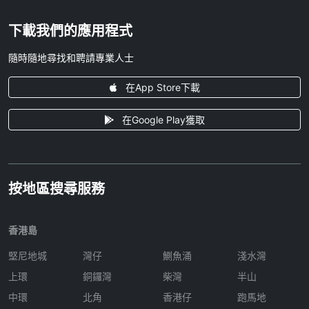
下載我們的應用程式
隨時隨地尋找和聘請專業人士
在App Store下載
在Google Play獲取
按地區搜尋服務
香港島
堅尼地城
灣仔
鰂魚涌
淺水灣
上環
銅鑼灣
柴灣
半山
中環
北角
香港仔
跑馬地