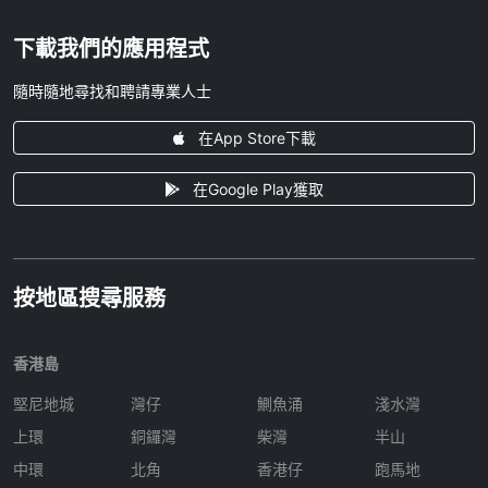
下載我們的應用程式
隨時隨地尋找和聘請專業人士
在App Store下載
在Google Play獲取
按地區搜尋服務
香港島
堅尼地城
灣仔
鰂魚涌
淺水灣
上環
銅鑼灣
柴灣
半山
中環
北角
香港仔
跑馬地