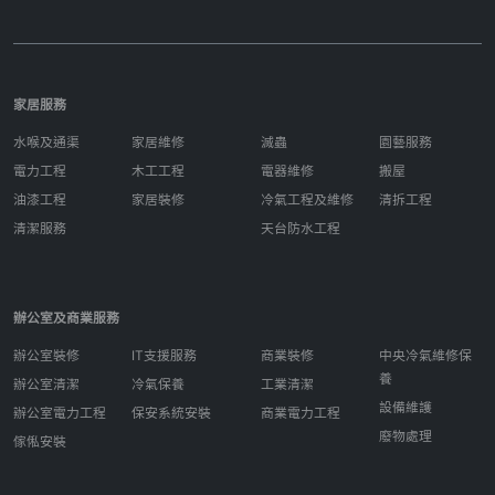
家居服務
水喉及通渠
家居維修
滅蟲
園藝服務
電力工程
木工工程
電器維修
搬屋
油漆工程
家居裝修
冷氣工程及維修
清拆工程
清潔服務
天台防水工程
辦公室及商業服務
辦公室裝修
IT支援服務
商業裝修
中央冷氣維修保
養
辦公室清潔
冷氣保養
工業清潔
設備維護
辦公室電力工程
保安系統安裝
商業電力工程
廢物處理
傢俬安裝