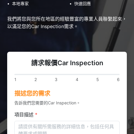
•
本地專家
•
快速回應
我們將您與您所在地區的經驗豐富的專業人員聯繫起來，
以滿足您的Car Inspection需求。
請求報價Car Inspection
1
2
3
4
5
6
描述您的需求
告訴我們您需要的Car Inspection。
項目描述
*