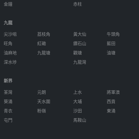
金鐘
赤柱
九龍
尖沙咀
荔枝角
黃大仙
牛頭角
旺角
紅磡
鑽石山
藍田
油麻地
九龍塘
觀塘
油塘
深水埗
九龍灣
新界
荃灣
元朗
上水
將軍澳
葵涌
天水圍
大埔
西貢
青衣
粉嶺
沙田
東涌
屯門
馬鞍山