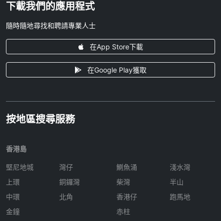
下載我們的應用程式
隨時隨地尋找和聘請專業人士
在App Store下載
在Google Play獲取
按地區搜尋服務
香港島
堅尼地城
灣仔
鰂魚涌
淺水灣
上環
銅鑼灣
柴灣
半山
中環
北角
香港仔
跑馬地
金鐘
赤柱