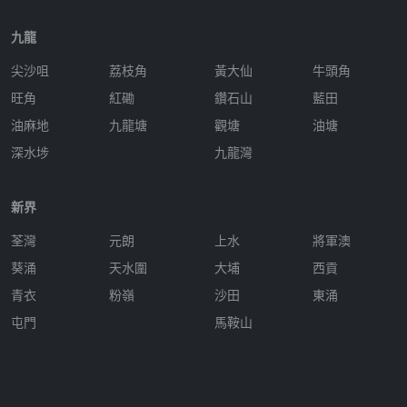
九龍
尖沙咀
荔枝角
黃大仙
牛頭角
旺角
紅磡
鑽石山
藍田
油麻地
九龍塘
觀塘
油塘
深水埗
九龍灣
新界
荃灣
元朗
上水
將軍澳
葵涌
天水圍
大埔
西貢
青衣
粉嶺
沙田
東涌
屯門
馬鞍山