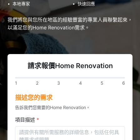
•
本地專家
•
快速回應
我們將您與您所在地區的經驗豐富的專業人員聯繫起來，
以滿足您的Home Renovation需求。
請求報價Home Renovation
1
2
3
4
5
6
描述您的需求
告訴我們您需要的Home Renovation。
項目描述
*