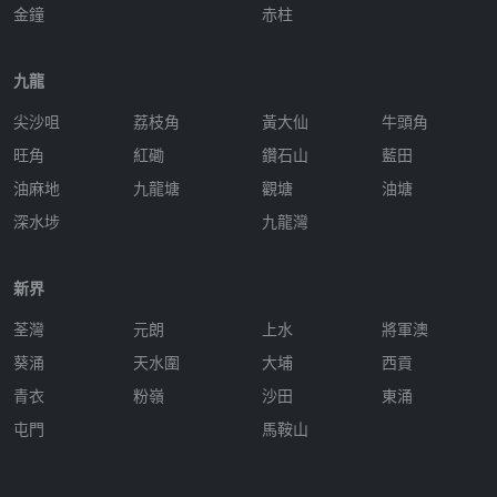
金鐘
赤柱
九龍
尖沙咀
荔枝角
黃大仙
牛頭角
旺角
紅磡
鑽石山
藍田
油麻地
九龍塘
觀塘
油塘
深水埗
九龍灣
新界
荃灣
元朗
上水
將軍澳
葵涌
天水圍
大埔
西貢
青衣
粉嶺
沙田
東涌
屯門
馬鞍山