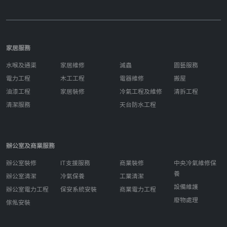
家居服務
水喉及通渠
家居維修
滅蟲
園藝服務
電力工程
木工工程
電器維修
搬屋
油漆工程
家居裝修
冷氣工程及維修
清拆工程
清潔服務
天台防水工程
辦公室及商業服務
辦公室裝修
IT支援服務
商業裝修
中央冷氣維修保
養
辦公室清潔
冷氣保養
工業清潔
設備維護
辦公室電力工程
保安系統安裝
商業電力工程
廢物處理
傢俬安裝