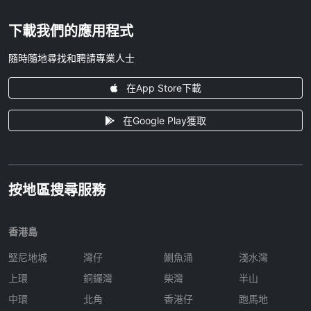
下載我們的應用程式
隨時隨地尋找和聘請專業人士
在App Store下載
在Google Play獲取
按地區搜尋服務
香港島
堅尼地城
灣仔
鰂魚涌
淺水灣
上環
銅鑼灣
柴灣
半山
中環
北角
香港仔
跑馬地