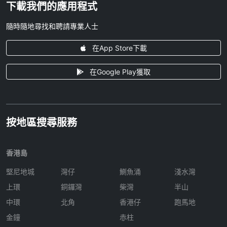
下載我們的應用程式
隨時隨地尋找和聘請專業人士
在App Store下載
在Google Play獲取
按地區搜尋服務
香港島
堅尼地城
灣仔
鰂魚涌
淺水灣
上環
銅鑼灣
柴灣
半山
中環
北角
香港仔
跑馬地
金鐘
赤柱