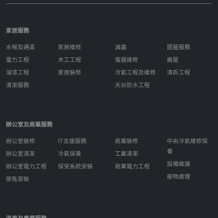
家居服務
水喉及通渠
家居維修
滅蟲
園藝服務
電力工程
木工工程
電器維修
搬屋
油漆工程
家居裝修
冷氣工程及維修
清拆工程
清潔服務
天台防水工程
辦公室及商業服務
辦公室裝修
IT支援服務
商業裝修
中央冷氣維修保
養
辦公室清潔
冷氣保養
工業清潔
設備維護
辦公室電力工程
保安系統安裝
商業電力工程
廢物處理
傢俬安裝