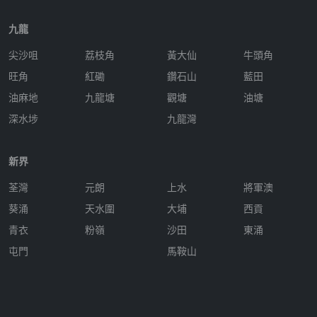
九龍
尖沙咀
荔枝角
黃大仙
牛頭角
旺角
紅磡
鑽石山
藍田
油麻地
九龍塘
觀塘
油塘
深水埗
九龍灣
新界
荃灣
元朗
上水
將軍澳
葵涌
天水圍
大埔
西貢
青衣
粉嶺
沙田
東涌
屯門
馬鞍山