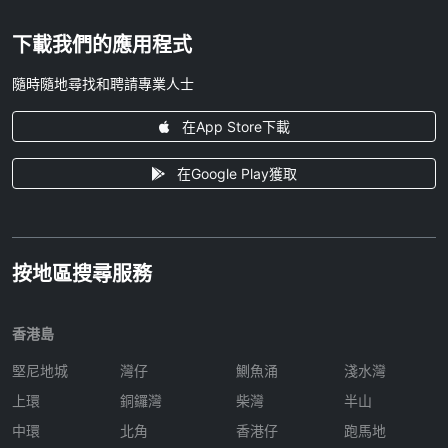
下載我們的應用程式
隨時隨地尋找和聘請專業人士
在App Store下載
在Google Play獲取
按地區搜尋服務
香港島
堅尼地城
灣仔
鰂魚涌
淺水灣
上環
銅鑼灣
柴灣
半山
中環
北角
香港仔
跑馬地