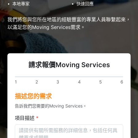
•
本地專家
•
快速回應
我們將您與您所在地區的經驗豐富的專業人員聯繫起來，
以滿足您的Moving Services需求。
請求報價Moving Services
1
2
3
4
5
6
描述您的需求
告訴我們您需要的Moving Services。
項目描述
*