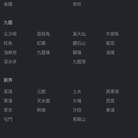
金鐘
赤柱
九龍
尖沙咀
荔枝角
黃大仙
牛頭角
旺角
紅磡
鑽石山
藍田
油麻地
九龍塘
觀塘
油塘
深水埗
九龍灣
新界
荃灣
元朗
上水
將軍澳
葵涌
天水圍
大埔
西貢
青衣
粉嶺
沙田
東涌
屯門
馬鞍山