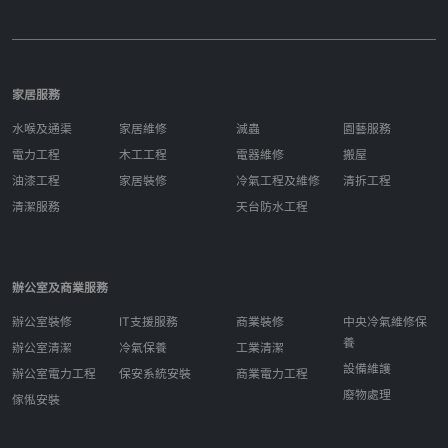
家居服務
水喉及通渠
家居維修
滅蟲
園藝服務
電力工程
木工工程
電器維修
搬屋
油漆工程
家居裝修
冷氣工程及維修
清拆工程
清潔服務
天台防水工程
辦公室及商業服務
辦公室裝修
IT支援服務
商業裝修
中央冷氣維修保
養
辦公室清潔
冷氣保養
工業清潔
設備維護
辦公室電力工程
保安系統安裝
商業電力工程
廢物處理
傢俬安裝