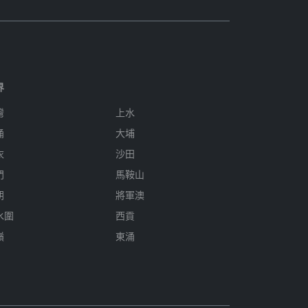
界
灣
上水
涌
大埔
衣
沙田
門
馬鞍山
朗
將軍澳
水圍
西貢
嶺
東涌