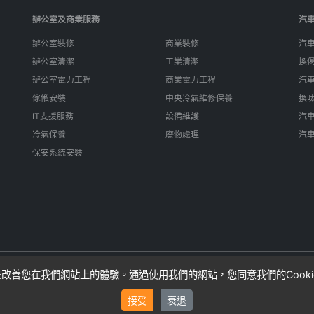
辦公室及商業服務
汽
辦公室裝修
商業裝修
汽
辦公室清潔
工業清潔
換
辦公室電力工程
商業電力工程
汽
傢俬安裝
中央冷氣維修保養
換
IT支援服務
設備維護
汽
冷氣保養
廢物處理
汽
保安系統安裝
e來改善您在我們網站上的體驗。通過使用我們的網站，您同意我們的Cook
算，實際費用可能因項目複雜性而異。SIFU24不直接提供服務，而是連接
接受
衰退