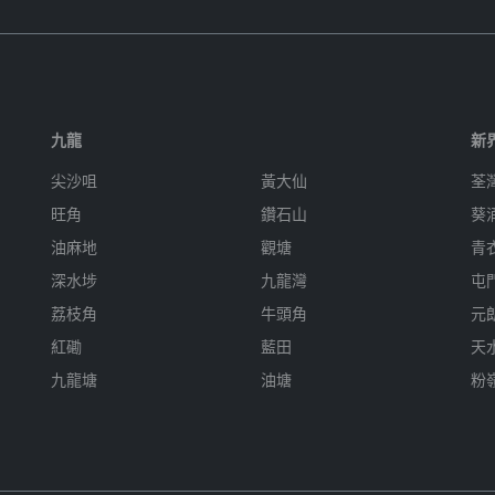
九龍
新
尖沙咀
黃大仙
荃
旺角
鑽石山
葵
油麻地
觀塘
青
深水埗
九龍灣
屯
荔枝角
牛頭角
元
紅磡
藍田
天
九龍塘
油塘
粉