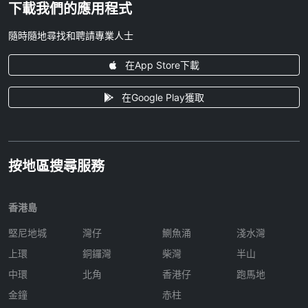
下載我們的應用程式
隨時隨地尋找和聘請專業人士
在App Store下載
在Google Play獲取
按地區搜尋服務
香港島
堅尼地城
灣仔
鰂魚涌
淺水灣
上環
銅鑼灣
柴灣
半山
中環
北角
香港仔
跑馬地
金鐘
赤柱