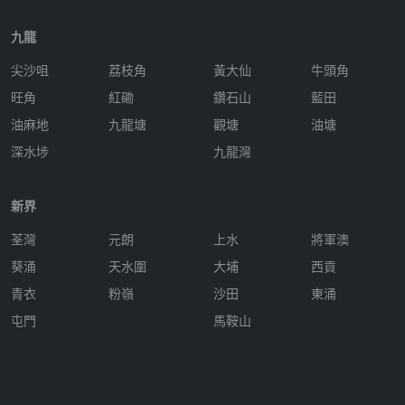
九龍
尖沙咀
荔枝角
黃大仙
牛頭角
旺角
紅磡
鑽石山
藍田
油麻地
九龍塘
觀塘
油塘
深水埗
九龍灣
新界
荃灣
元朗
上水
將軍澳
葵涌
天水圍
大埔
西貢
青衣
粉嶺
沙田
東涌
屯門
馬鞍山