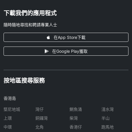
下載我們的應用程式
隨時隨地尋找和聘請專業人士
在App Store下載
在Google Play獲取
按地區搜尋服務
香港島
堅尼地城
灣仔
鰂魚涌
淺水灣
上環
銅鑼灣
柴灣
半山
中環
北角
香港仔
跑馬地