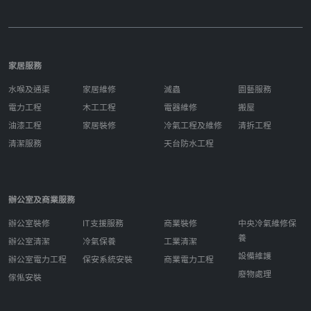
家居服務
水喉及通渠
家居維修
滅蟲
園藝服務
電力工程
木工工程
電器維修
搬屋
油漆工程
家居裝修
冷氣工程及維修
清拆工程
清潔服務
天台防水工程
辦公室及商業服務
辦公室裝修
IT支援服務
商業裝修
中央冷氣維修保
養
辦公室清潔
冷氣保養
工業清潔
設備維護
辦公室電力工程
保安系統安裝
商業電力工程
廢物處理
傢俬安裝