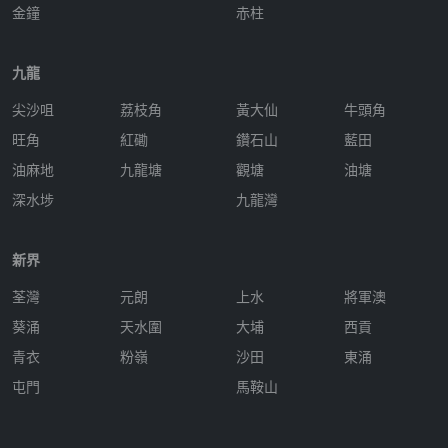
金鐘
赤柱
九龍
尖沙咀
荔枝角
黃大仙
牛頭角
旺角
紅磡
鑽石山
藍田
油麻地
九龍塘
觀塘
油塘
深水埗
九龍灣
新界
荃灣
元朗
上水
將軍澳
葵涌
天水圍
大埔
西貢
青衣
粉嶺
沙田
東涌
屯門
馬鞍山