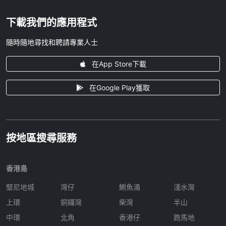
下載我們的應用程式
隨時隨地尋找和聘請專業人士
在App Store下載
在Google Play獲取
按地區搜尋服務
香港島
堅尼地城
灣仔
鰂魚涌
淺水灣
上環
銅鑼灣
柴灣
半山
中環
北角
香港仔
跑馬地