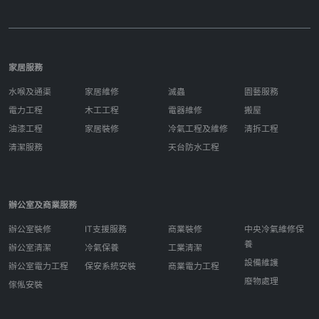
家居服務
水喉及通渠
家居維修
滅蟲
園藝服務
電力工程
木工工程
電器維修
搬屋
油漆工程
家居裝修
冷氣工程及維修
清拆工程
清潔服務
天台防水工程
辦公室及商業服務
辦公室裝修
IT支援服務
商業裝修
中央冷氣維修保
養
辦公室清潔
冷氣保養
工業清潔
設備維護
辦公室電力工程
保安系統安裝
商業電力工程
廢物處理
傢俬安裝