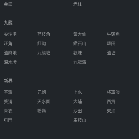
金鐘
赤柱
九龍
尖沙咀
荔枝角
黃大仙
牛頭角
旺角
紅磡
鑽石山
藍田
油麻地
九龍塘
觀塘
油塘
深水埗
九龍灣
新界
荃灣
元朗
上水
將軍澳
葵涌
天水圍
大埔
西貢
青衣
粉嶺
沙田
東涌
屯門
馬鞍山