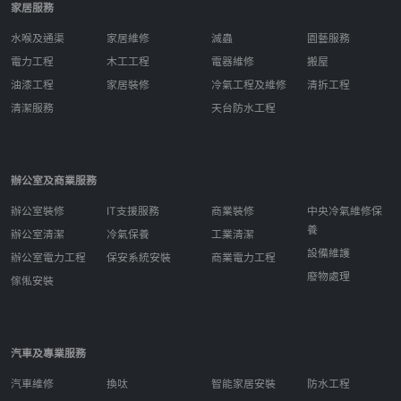
家居服務
水喉及通渠
家居維修
滅蟲
園藝服務
電力工程
木工工程
電器維修
搬屋
油漆工程
家居裝修
冷氣工程及維修
清拆工程
清潔服務
天台防水工程
辦公室及商業服務
辦公室裝修
IT支援服務
商業裝修
中央冷氣維修保
養
辦公室清潔
冷氣保養
工業清潔
設備維護
辦公室電力工程
保安系統安裝
商業電力工程
廢物處理
傢俬安裝
汽車及專業服務
汽車維修
換呔
智能家居安裝
防水工程