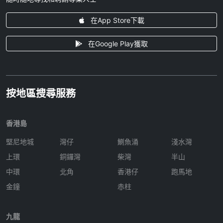
在App Store下載
在Google Play獲取
按地區搜尋服務
香港島
堅尼地城
灣仔
鰂魚涌
淺水灣
上環
銅鑼灣
柴灣
半山
中環
北角
香港仔
跑馬地
金鐘
赤柱
九龍