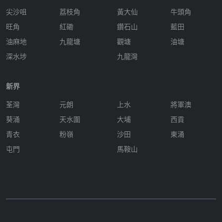
尖沙咀
荔枝角
黃大仙
牛頭角
旺角
紅磡
鑽石山
藍田
油麻地
九龍塘
觀塘
油塘
深水埗
九龍灣
新界
荃灣
元朗
上水
將軍澳
葵涌
天水圍
大埔
西貢
青衣
粉嶺
沙田
東涌
屯門
馬鞍山