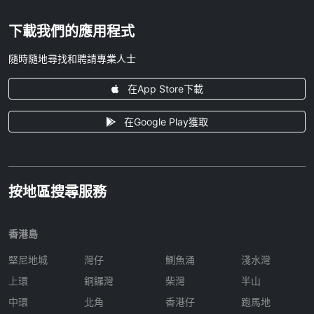
下載我們的應用程式
隨時隨地尋找和聘請專業人士
在App Store下載
在Google Play獲取
按地區搜尋服務
香港島
堅尼地城
灣仔
鰂魚涌
淺水灣
上環
銅鑼灣
柴灣
半山
中環
北角
香港仔
跑馬地