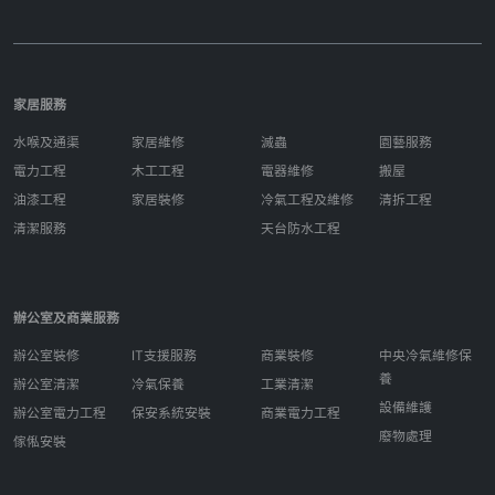
家居服務
水喉及通渠
家居維修
滅蟲
園藝服務
電力工程
木工工程
電器維修
搬屋
油漆工程
家居裝修
冷氣工程及維修
清拆工程
清潔服務
天台防水工程
辦公室及商業服務
辦公室裝修
IT支援服務
商業裝修
中央冷氣維修保
養
辦公室清潔
冷氣保養
工業清潔
設備維護
辦公室電力工程
保安系統安裝
商業電力工程
廢物處理
傢俬安裝