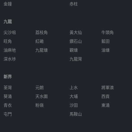
金鐘
赤柱
九龍
尖沙咀
荔枝角
黃大仙
牛頭角
旺角
紅磡
鑽石山
藍田
油麻地
九龍塘
觀塘
油塘
深水埗
九龍灣
新界
荃灣
元朗
上水
將軍澳
葵涌
天水圍
大埔
西貢
青衣
粉嶺
沙田
東涌
屯門
馬鞍山