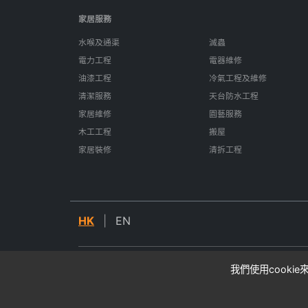
家居服務
水喉及通渠
滅蟲
電力工程
電器維修
油漆工程
冷氣工程及維修
清潔服務
天台防水工程
家居維修
園藝服務
木工工程
搬屋
家居裝修
清拆工程
HK
|
EN
我們使用cooki
© 2026 SIFU24. All rights reserved.
* 所有價格均為估