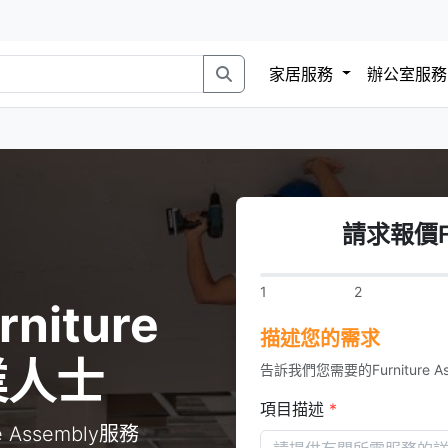
家居服務
辦公室服
請求報價Fur
1
2
niture
描述您的需求
業人士
告訴我們您需要的Furniture As
項目描述
*
Assembly服務