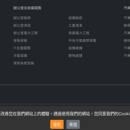
辦公室及商業服務
汽
辦公室裝修
商業裝修
汽
辦公室清潔
工業清潔
換
辦公室電力工程
商業電力工程
汽
傢俬安裝
中央冷氣維修保養
換
IT支援服務
設備維護
汽
冷氣保養
廢物處理
汽
保安系統安裝
e來改善您在我們網站上的體驗。通過使用我們的網站，您同意我們的Cook
算，實際費用可能因項目複雜性而異。SIFU24不直接提供服務，而是連接
接受
衰退