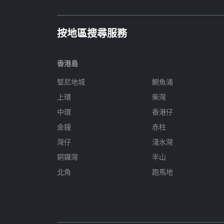
按地區搜尋服務
香港島
堅尼地城
鰂魚涌
上環
柴灣
中環
香港仔
金鐘
赤柱
灣仔
淺水灣
銅鑼灣
半山
北角
跑馬地