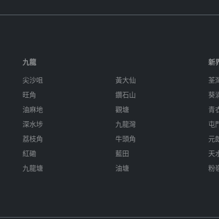
九龍
新
尖沙咀
黃大仙
荃
旺角
鑽石山
葵
油麻地
觀塘
青
深水埗
九龍灣
屯
荔枝角
牛頭角
元
紅磡
藍田
天
九龍塘
油塘
粉