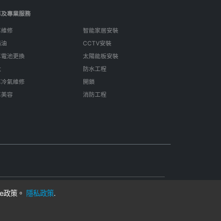
車及專業服務
車維修
智能家居安裝
偈油
CCTV安裝
車電池更換
太陽能板安裝
呔
防水工程
車冷氣維修
開鎖
車美容
消防工程
ie政策。
隱私政策
.
用
在香港製成
客戶與獨立專業人士。