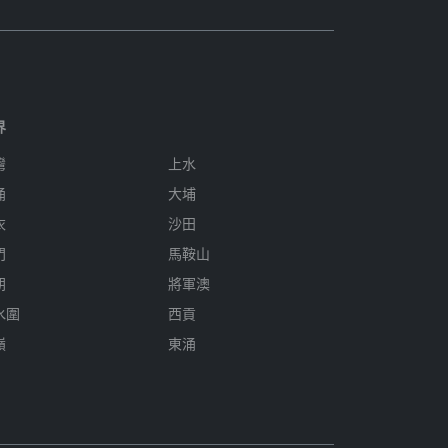
界
灣
上水
涌
大埔
衣
沙田
門
馬鞍山
朗
將軍澳
水圍
西貢
嶺
東涌