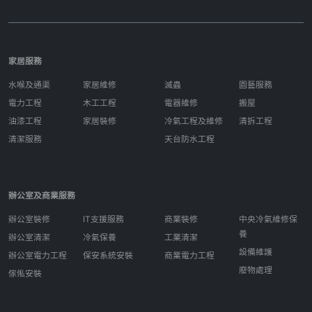
家居服務
水喉及通渠
家居維修
滅蟲
園藝服務
電力工程
木工工程
電器維修
搬屋
油漆工程
家居裝修
冷氣工程及維修
清拆工程
清潔服務
天台防水工程
辦公室及商業服務
辦公室裝修
IT支援服務
商業裝修
中央冷氣維修保
養
辦公室清潔
冷氣保養
工業清潔
設備維護
辦公室電力工程
保安系統安裝
商業電力工程
廢物處理
傢俬安裝