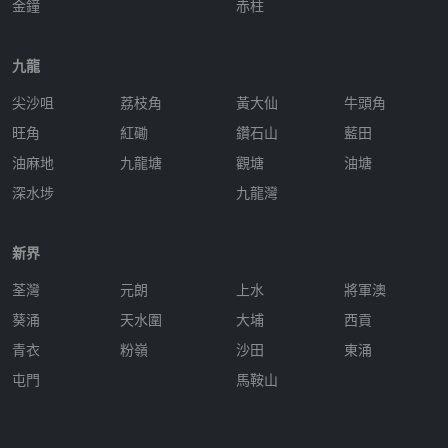
金鐘
赤柱
九龍
尖沙咀
荔枝角
黃大仙
牛頭角
旺角
紅磡
鑽石山
藍田
油麻地
九龍塘
觀塘
油塘
深水埗
九龍灣
新界
荃灣
元朗
上水
將軍澳
葵涌
天水圍
大埔
西貢
青衣
粉嶺
沙田
東涌
屯門
馬鞍山