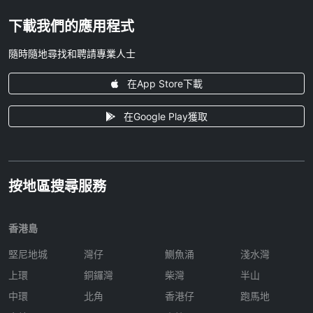
下載我們的應用程式
隨時隨地尋找和聘請專業人士
在App Store下載
在Google Play獲取
按地區搜尋服務
香港島
堅尼地城
灣仔
鰂魚涌
淺水灣
上環
銅鑼灣
柴灣
半山
中環
北角
香港仔
跑馬地