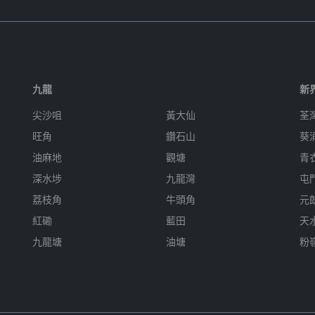
九龍
新
尖沙咀
黃大仙
荃
旺角
鑽石山
葵
油麻地
觀塘
青
深水埗
九龍灣
屯
荔枝角
牛頭角
元
紅磡
藍田
天
九龍塘
油塘
粉