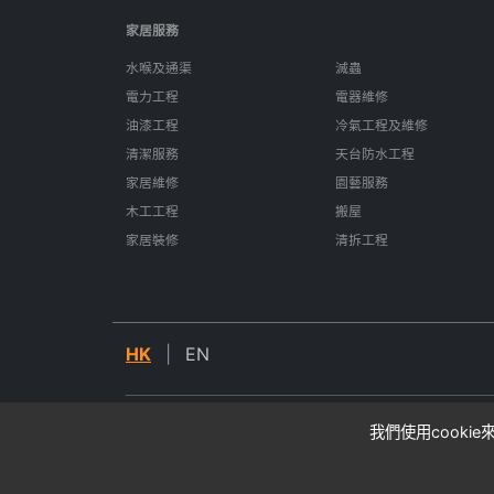
家居服務
水喉及通渠
滅蟲
電力工程
電器維修
油漆工程
冷氣工程及維修
清潔服務
天台防水工程
家居維修
園藝服務
木工工程
搬屋
家居裝修
清拆工程
HK
|
EN
我們使用cooki
© 2026 SIFU24. All rights reserved.
* 所有價格均為估