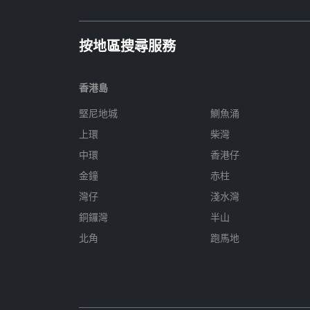
按地區搜尋服務
香港島
堅尼地城
鰂魚涌
上環
柴灣
中環
香港仔
金鐘
赤柱
灣仔
淺水灣
銅鑼灣
半山
北角
跑馬地