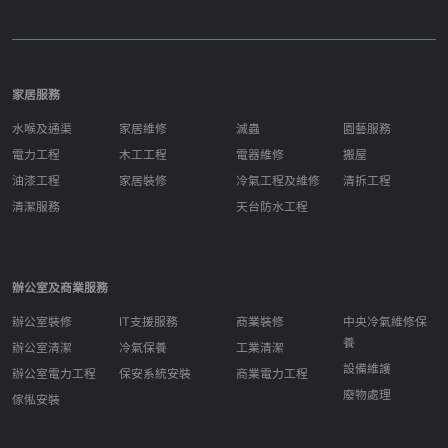
家居服務
水喉及通渠
家居維修
滅蟲
園藝服務
電力工程
木工工程
電器維修
搬屋
油漆工程
家居裝修
冷氣工程及維修
清拆工程
清潔服務
天台防水工程
辦公室及商業服務
辦公室裝修
IT支援服務
商業裝修
中央冷氣維修保
養
辦公室清潔
冷氣保養
工業清潔
設備維護
辦公室電力工程
保安系統安裝
商業電力工程
廢物處理
傢俬安裝