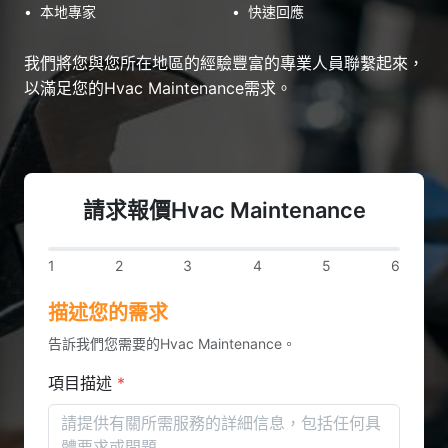
•
本地專家
•
快速回應
我們將您與您所在地區的經驗豐富的專業人員聯繫起來，
以滿足您的Hvac Maintenance需求。
請求報價Hvac Maintenance
1
2
3
4
5
6
描述您的需求
告訴我們您需要的Hvac Maintenance。
項目描述
*