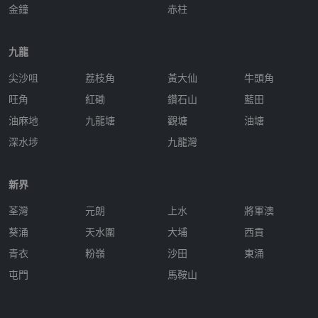
金鐘
赤柱
九龍
尖沙咀
荔枝角
黃大仙
牛頭角
旺角
紅磡
鑽石山
藍田
油麻地
九龍塘
觀塘
油塘
深水埗
九龍灣
新界
荃灣
元朗
上水
將軍澳
葵涌
天水圍
大埔
西貢
青衣
粉嶺
沙田
東涌
屯門
馬鞍山