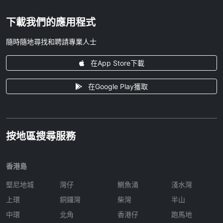
下載我們的應用程式
隨時隨地尋找和聘請專業人士
在App Store下載
在Google Play獲取
按地區搜尋服務
香港島
堅尼地城
灣仔
鰂魚涌
淺水灣
上環
銅鑼灣
柴灣
半山
中環
北角
香港仔
跑馬地