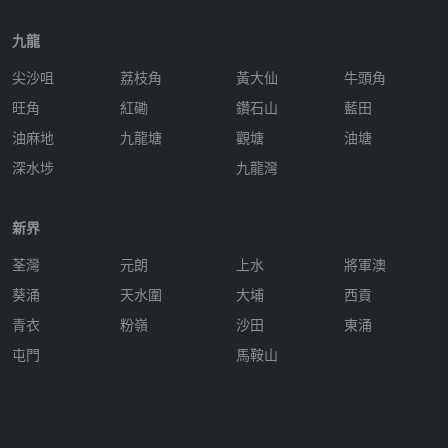
九龍
尖沙咀
荔枝角
黃大仙
牛頭角
旺角
紅磡
鑽石山
藍田
油麻地
九龍塘
觀塘
油塘
深水埗
九龍灣
新界
荃灣
元朗
上水
將軍澳
葵涌
天水圍
大埔
西貢
青衣
粉嶺
沙田
東涌
屯門
馬鞍山