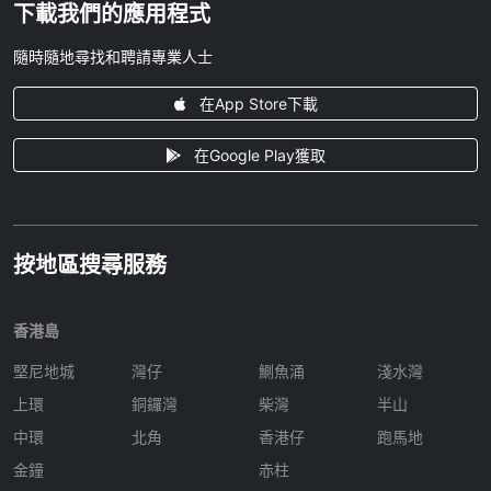
下載我們的應用程式
隨時隨地尋找和聘請專業人士
在App Store下載
在Google Play獲取
按地區搜尋服務
香港島
堅尼地城
灣仔
鰂魚涌
淺水灣
上環
銅鑼灣
柴灣
半山
中環
北角
香港仔
跑馬地
金鐘
赤柱