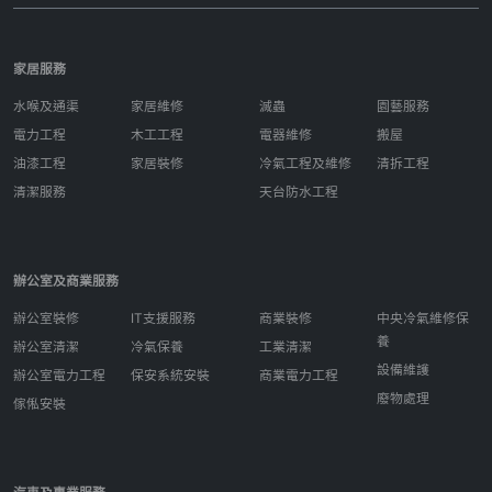
家居服務
水喉及通渠
家居維修
滅蟲
園藝服務
電力工程
木工工程
電器維修
搬屋
油漆工程
家居裝修
冷氣工程及維修
清拆工程
清潔服務
天台防水工程
辦公室及商業服務
辦公室裝修
IT支援服務
商業裝修
中央冷氣維修保
養
辦公室清潔
冷氣保養
工業清潔
設備維護
辦公室電力工程
保安系統安裝
商業電力工程
廢物處理
傢俬安裝