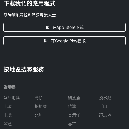
下載我們的應用程式
隨時隨地尋找和聘請專業人士
在App Store下載
在Google Play獲取
按地區搜尋服務
香港島
堅尼地城
灣仔
鰂魚涌
淺水灣
上環
銅鑼灣
柴灣
半山
中環
北角
香港仔
跑馬地
金鐘
赤柱