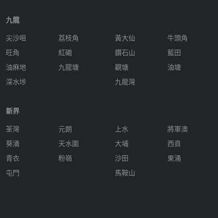
九龍
尖沙咀
荔枝角
黃大仙
牛頭角
旺角
紅磡
鑽石山
藍田
油麻地
九龍塘
觀塘
油塘
深水埗
九龍灣
新界
荃灣
元朗
上水
將軍澳
葵涌
天水圍
大埔
西貢
青衣
粉嶺
沙田
東涌
屯門
馬鞍山