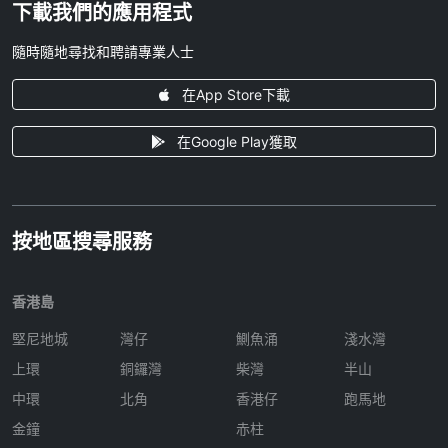
下載我們的應用程式
隨時隨地尋找和聘請專業人士
在App Store下載
在Google Play獲取
按地區搜尋服務
香港島
堅尼地城
灣仔
鰂魚涌
淺水灣
上環
銅鑼灣
柴灣
半山
中環
北角
香港仔
跑馬地
金鐘
赤柱