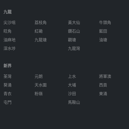
九龍
尖沙咀
荔枝角
黃大仙
牛頭角
旺角
紅磡
鑽石山
藍田
油麻地
九龍塘
觀塘
油塘
深水埗
九龍灣
新界
荃灣
元朗
上水
將軍澳
葵涌
天水圍
大埔
西貢
青衣
粉嶺
沙田
東涌
屯門
馬鞍山