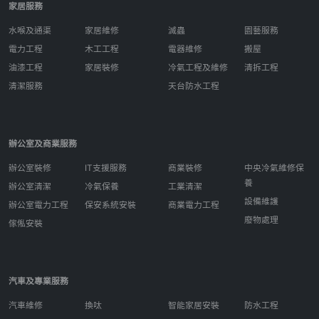
家居服務
水喉及通渠
家居維修
滅蟲
園藝服務
電力工程
木工工程
電器維修
搬屋
油漆工程
家居裝修
冷氣工程及維修
清拆工程
清潔服務
天台防水工程
辦公室及商業服務
辦公室裝修
IT支援服務
商業裝修
中央冷氣維修保
養
辦公室清潔
冷氣保養
工業清潔
設備維護
辦公室電力工程
保安系統安裝
商業電力工程
廢物處理
傢俬安裝
汽車及專業服務
汽車維修
換呔
智能家居安裝
防水工程