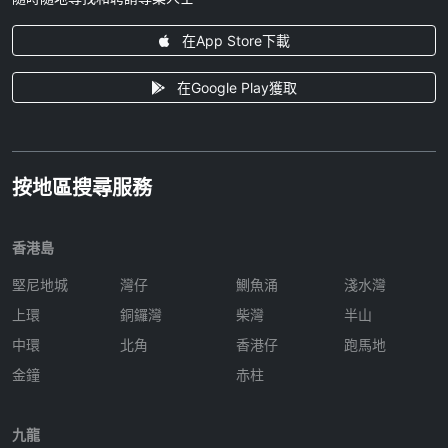
在App Store下載
在Google Play獲取
按地區搜尋服務
香港島
堅尼地城
灣仔
鰂魚涌
淺水灣
上環
銅鑼灣
柴灣
半山
中環
北角
香港仔
跑馬地
金鐘
赤柱
九龍