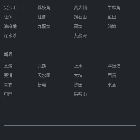
尖沙咀
荔枝角
黃大仙
牛頭角
旺角
紅磡
鑽石山
藍田
油麻地
九龍塘
觀塘
油塘
深水埗
九龍灣
新界
荃灣
元朗
上水
將軍澳
葵涌
天水圍
大埔
西貢
青衣
粉嶺
沙田
東涌
屯門
馬鞍山