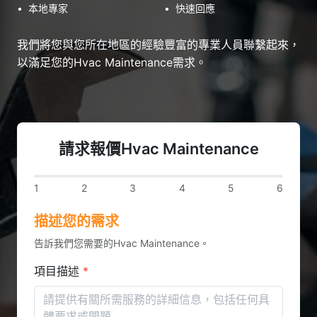
•
本地專家
•
快速回應
我們將您與您所在地區的經驗豐富的專業人員聯繫起來，
以滿足您的Hvac Maintenance需求。
請求報價Hvac Maintenance
1
2
3
4
5
6
描述您的需求
告訴我們您需要的Hvac Maintenance。
項目描述
*