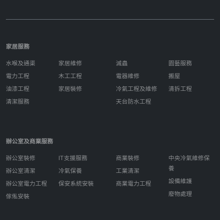
家居服務
水喉及通渠
家居維修
滅蟲
園藝服務
電力工程
木工工程
電器維修
搬屋
油漆工程
家居裝修
冷氣工程及維修
清拆工程
清潔服務
天台防水工程
辦公室及商業服務
辦公室裝修
IT支援服務
商業裝修
中央冷氣維修保
養
辦公室清潔
冷氣保養
工業清潔
設備維護
辦公室電力工程
保安系統安裝
商業電力工程
廢物處理
傢俬安裝