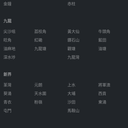
金鐘
赤柱
九龍
尖沙咀
荔枝角
黃大仙
牛頭角
旺角
紅磡
鑽石山
藍田
油麻地
九龍塘
觀塘
油塘
深水埗
九龍灣
新界
荃灣
元朗
上水
將軍澳
葵涌
天水圍
大埔
西貢
青衣
粉嶺
沙田
東涌
屯門
馬鞍山