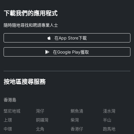
下載我們的應用程式
隨時隨地尋找和聘請專業人士
在App Store下載
在Google Play獲取
按地區搜尋服務
香港島
堅尼地城
灣仔
鰂魚涌
淺水灣
上環
銅鑼灣
柴灣
半山
中環
北角
香港仔
跑馬地