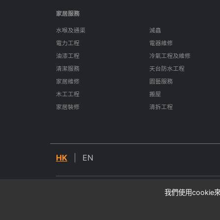
家居服務
水喉及通渠
滅蟲
電力工程
電器維修
油漆工程
冷氣工程及維修
清潔服務
天台防水工程
家居維修
園藝服務
木工工程
搬屋
家居裝修
清拆工程
HK
|
EN
我們使用cooki
© 2026 SIFU24. All rights reserved.
* 所有價格均為估