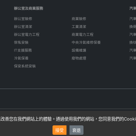
辦公室及商業服務
汽
辦公室裝修
商業裝修
汽
辦公室清潔
工業清潔
換
辦公室電力工程
商業電力工程
汽
傢俬安裝
中央冷氣維修保養
換
IT支援服務
設備維護
汽
冷氣保養
廢物處理
汽
保安系統安裝
e來改善您在我們網站上的體驗。通過使用我們的網站，您同意我們的Cook
算，實際費用可能因項目複雜性而異。SIFU24不直接提供服務，而是連接
接受
衰退