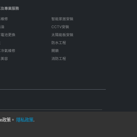
車及專業服務
車維修
智能家居安裝
偈油
CCTV安裝
車電池更換
太陽能板安裝
呔
防水工程
車冷氣維修
開鎖
車美容
消防工程
ie政策。
隱私政策
.
用
在香港製成
客戶與獨立專業人士。