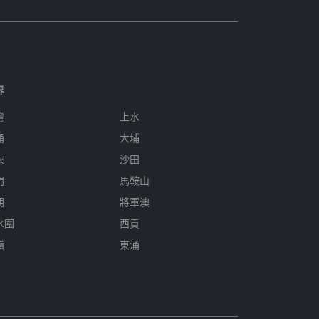
界
灣
上水
涌
大埔
衣
沙田
門
馬鞍山
朗
將軍澳
水圍
西貢
嶺
東涌