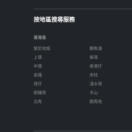
按地區搜尋服務
香港島
堅尼地城
鰂魚涌
上環
柴灣
中環
香港仔
金鐘
赤柱
灣仔
淺水灣
銅鑼灣
半山
北角
跑馬地