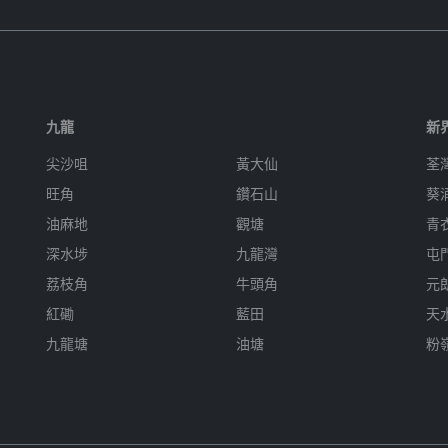
九龍
新
尖沙咀
黃大仙
荃
旺角
鑽石山
葵
油麻地
觀塘
青
深水埗
九龍灣
屯
荔枝角
牛頭角
元
紅磡
藍田
天
九龍塘
油塘
粉