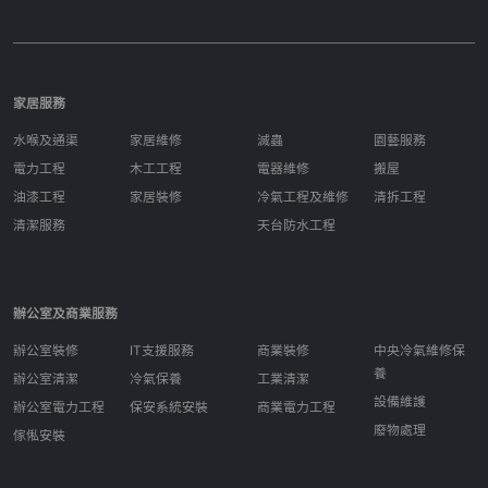
家居服務
水喉及通渠
家居維修
滅蟲
園藝服務
電力工程
木工工程
電器維修
搬屋
油漆工程
家居裝修
冷氣工程及維修
清拆工程
清潔服務
天台防水工程
辦公室及商業服務
辦公室裝修
IT支援服務
商業裝修
中央冷氣維修保
養
辦公室清潔
冷氣保養
工業清潔
設備維護
辦公室電力工程
保安系統安裝
商業電力工程
廢物處理
傢俬安裝