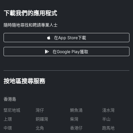
下載我們的應用程式
隨時隨地尋找和聘請專業人士
在App Store下載
在Google Play獲取
按地區搜尋服務
香港島
堅尼地城
灣仔
鰂魚涌
淺水灣
上環
銅鑼灣
柴灣
半山
中環
北角
香港仔
跑馬地