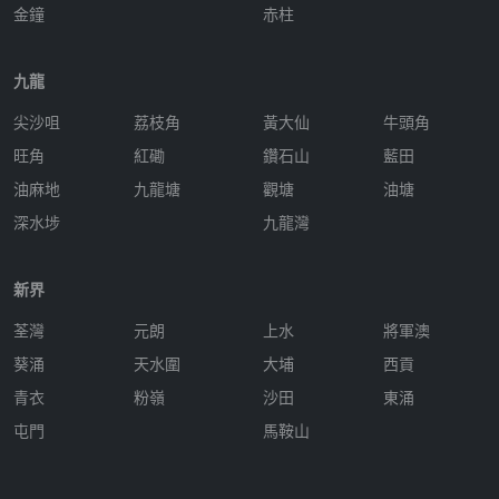
金鐘
赤柱
九龍
尖沙咀
荔枝角
黃大仙
牛頭角
旺角
紅磡
鑽石山
藍田
油麻地
九龍塘
觀塘
油塘
深水埗
九龍灣
新界
荃灣
元朗
上水
將軍澳
葵涌
天水圍
大埔
西貢
青衣
粉嶺
沙田
東涌
屯門
馬鞍山