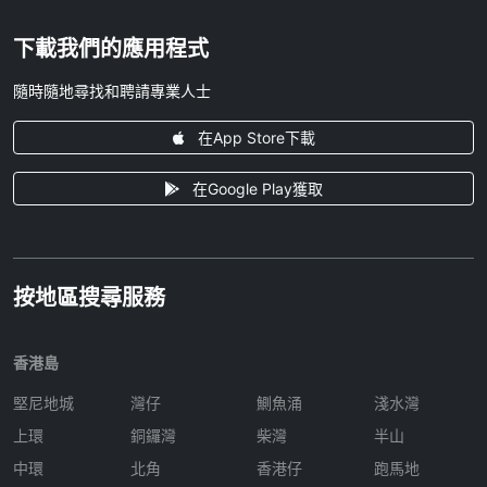
下載我們的應用程式
隨時隨地尋找和聘請專業人士
在App Store下載
在Google Play獲取
按地區搜尋服務
香港島
堅尼地城
灣仔
鰂魚涌
淺水灣
上環
銅鑼灣
柴灣
半山
中環
北角
香港仔
跑馬地