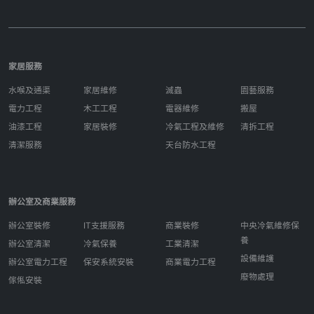
家居服務
水喉及通渠
家居維修
滅蟲
園藝服務
電力工程
木工工程
電器維修
搬屋
油漆工程
家居裝修
冷氣工程及維修
清拆工程
清潔服務
天台防水工程
辦公室及商業服務
辦公室裝修
IT支援服務
商業裝修
中央冷氣維修保
養
辦公室清潔
冷氣保養
工業清潔
設備維護
辦公室電力工程
保安系統安裝
商業電力工程
廢物處理
傢俬安裝