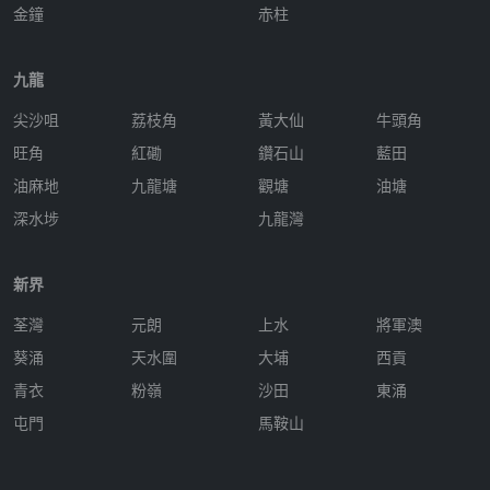
金鐘
赤柱
九龍
尖沙咀
荔枝角
黃大仙
牛頭角
旺角
紅磡
鑽石山
藍田
油麻地
九龍塘
觀塘
油塘
深水埗
九龍灣
新界
荃灣
元朗
上水
將軍澳
葵涌
天水圍
大埔
西貢
青衣
粉嶺
沙田
東涌
屯門
馬鞍山