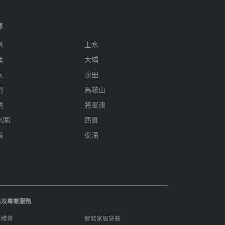
界
灣
上水
涌
大埔
衣
沙田
門
馬鞍山
朗
將軍澳
水圍
西貢
嶺
東涌
車及專業服務
車維修
智能家居安裝