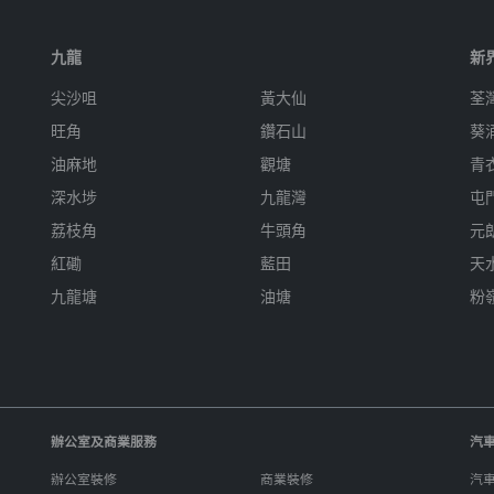
九龍
新
尖沙咀
黃大仙
荃
旺角
鑽石山
葵
油麻地
觀塘
青
深水埗
九龍灣
屯
荔枝角
牛頭角
元
紅磡
藍田
天
九龍塘
油塘
粉
辦公室及商業服務
汽
辦公室裝修
商業裝修
汽