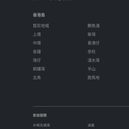
香港島
堅尼地城
鰂魚涌
上環
柴灣
中環
香港仔
金鐘
赤柱
灣仔
淺水灣
銅鑼灣
半山
北角
跑馬地
家居服務
水喉及通渠
滅蟲