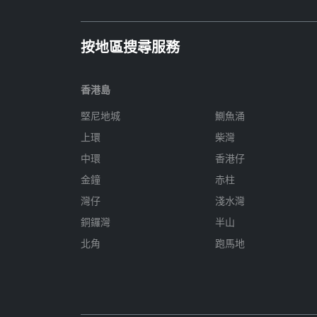
按地區搜尋服務
香港島
堅尼地城
鰂魚涌
上環
柴灣
中環
香港仔
金鐘
赤柱
灣仔
淺水灣
銅鑼灣
半山
北角
跑馬地