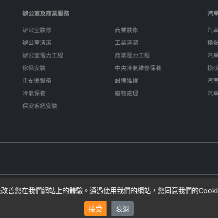
辦公室及商業服務
汽
辦公室裝修
商業裝修
汽
辦公室清潔
工業清潔
換
辦公室電力工程
商業電力工程
汽
傢俬安裝
中央冷氣維修保養
換
IT支援服務
設備維護
汽
冷氣保養
廢物處理
汽
保安系統安裝
e來改善您在我們網站上的體驗。通過使用我們的網站，您同意我們的Cook
算，實際費用可能因項目複雜性而異。SIFU24不直接提供服務，而是連接
接受
衰退