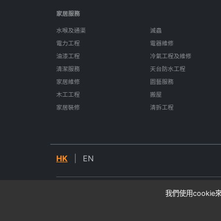
家居服務
水喉及通渠
滅蟲
電力工程
電器維修
油漆工程
冷氣工程及維修
清潔服務
天台防水工程
家居維修
園藝服務
木工工程
搬屋
家居裝修
清拆工程
HK
|
EN
我們使用cooki
© 2026 SIFU24. All rights reserved.
* 所有價格均為估