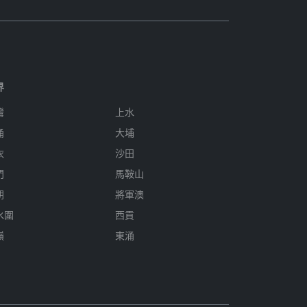
界
灣
上水
涌
大埔
衣
沙田
門
馬鞍山
朗
將軍澳
水圍
西貢
嶺
東涌