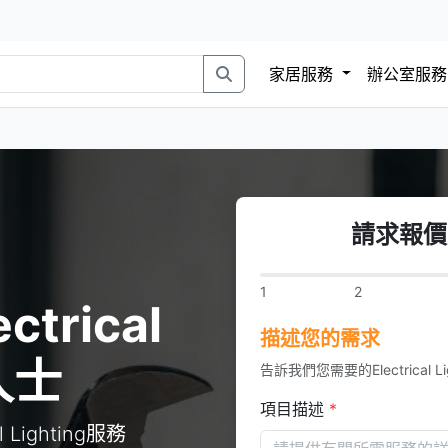
家居服務
辦公室服
請求報價Ele
1
2
trical
描述您的需求
人士
告訴我們您需要的Electrical Li
項目描述
*
Lighting服務