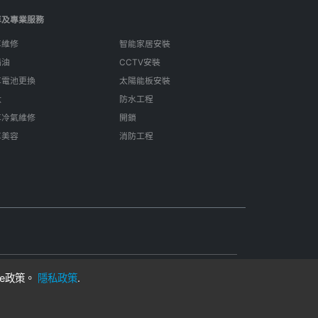
車及專業服務
車維修
智能家居安裝
偈油
CCTV安裝
車電池更換
太陽能板安裝
呔
防水工程
車冷氣維修
開鎖
車美容
消防工程
ie政策。
隱私政策
.
用
在香港製成
客戶與獨立專業人士。