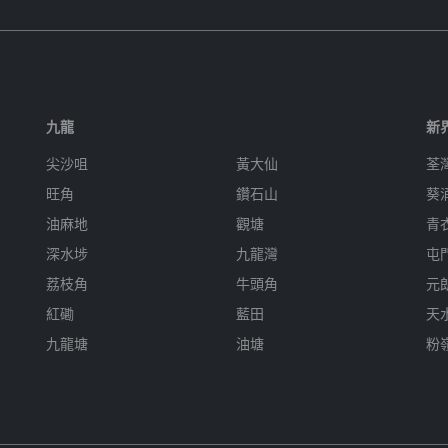
九龍
新
尖沙咀
黃大仙
荃
旺角
鑽石山
葵
油麻地
觀塘
青
深水埗
九龍灣
屯
荔枝角
牛頭角
元
紅磡
藍田
天
九龍塘
油塘
粉