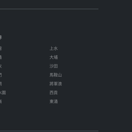
界
灣
上水
涌
大埔
衣
沙田
門
馬鞍山
朗
將軍澳
水圍
西貢
嶺
東涌