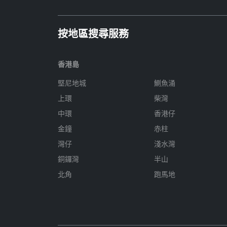
按地區搜尋服務
香港島
堅尼地城
鰂魚涌
上環
柴灣
中環
香港仔
金鐘
赤柱
灣仔
淺水灣
銅鑼灣
半山
北角
跑馬地