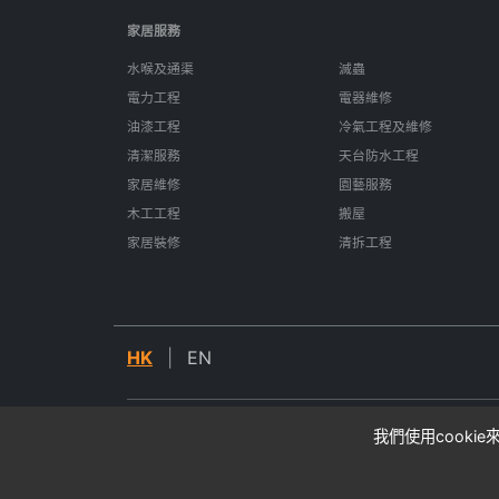
家居服務
水喉及通渠
滅蟲
電力工程
電器維修
油漆工程
冷氣工程及維修
清潔服務
天台防水工程
家居維修
園藝服務
木工工程
搬屋
家居裝修
清拆工程
HK
|
EN
我們使用cooki
© 2026 SIFU24. All rights reserved.
* 所有價格均為估