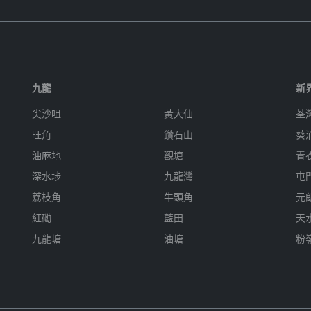
九龍
新
尖沙咀
黃大仙
荃
旺角
鑽石山
葵
油麻地
觀塘
青
深水埗
九龍灣
屯
荔枝角
牛頭角
元
紅磡
藍田
天
九龍塘
油塘
粉