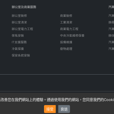
辦公室及商業服務
汽
辦公室裝修
商業裝修
汽
辦公室清潔
工業清潔
換
辦公室電力工程
商業電力工程
汽
傢俬安裝
中央冷氣維修保養
換
IT支援服務
設備維護
汽
冷氣保養
廢物處理
汽
保安系統安裝
e來改善您在我們網站上的體驗。通過使用我們的網站，您同意我們的Cook
算，實際費用可能因項目複雜性而異。SIFU24不直接提供服務，而是連接
接受
衰退