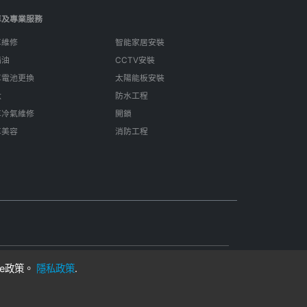
車及專業服務
車維修
智能家居安裝
偈油
CCTV安裝
車電池更換
太陽能板安裝
呔
防水工程
車冷氣維修
開鎖
車美容
消防工程
ie政策。
隱私政策
.
用
在香港製成
客戶與獨立專業人士。