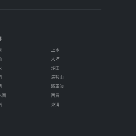
界
灣
上水
涌
大埔
衣
沙田
門
馬鞍山
朗
將軍澳
水圍
西貢
嶺
東涌