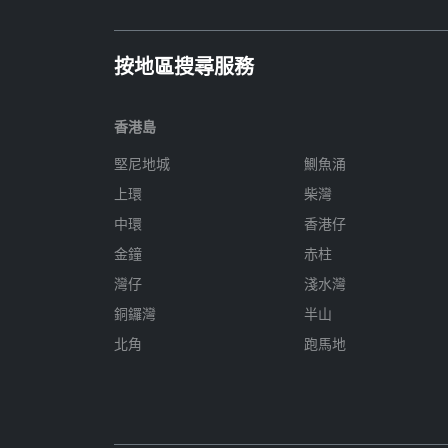
按地區搜尋服務
香港島
堅尼地城
鰂魚涌
上環
柴灣
中環
香港仔
金鐘
赤柱
灣仔
淺水灣
銅鑼灣
半山
北角
跑馬地