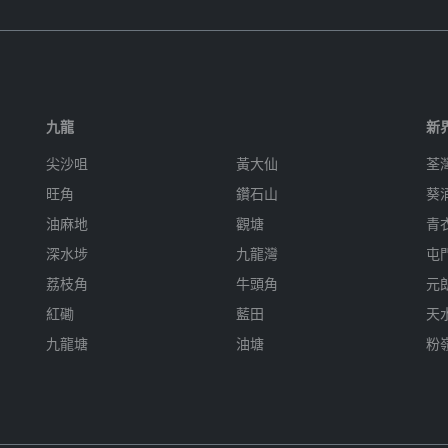
九龍
新
尖沙咀
黃大仙
荃
旺角
鑽石山
葵
油麻地
觀塘
青
深水埗
九龍灣
屯
荔枝角
牛頭角
元
紅磡
藍田
天
九龍塘
油塘
粉