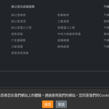
辦公室及商業服務
汽
辦公室裝修
商業裝修
汽
辦公室清潔
工業清潔
換
辦公室電力工程
商業電力工程
汽
傢俬安裝
中央冷氣維修保養
換
IT支援服務
設備維護
汽
冷氣保養
廢物處理
汽
保安系統安裝
e來改善您在我們網站上的體驗。通過使用我們的網站，您同意我們的Cook
算，實際費用可能因項目複雜性而異。SIFU24不直接提供服務，而是連接
接受
衰退