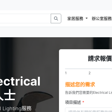
家居服務
辦公室服
請求報價Ele
1
2
trical
描述您的需求
人士
告訴我們您需要的Electrical Li
項目描述
*
Lighting服務