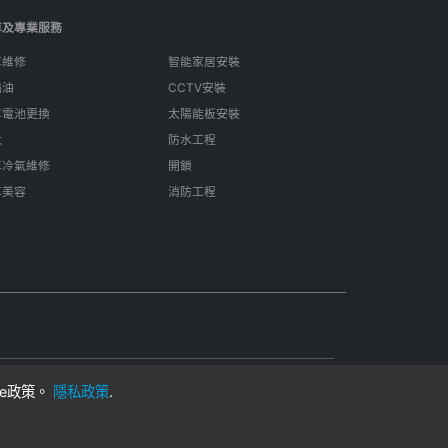
車及專業服務
車維修
智能家居安裝
偈油
CCTV安裝
車電池更換
太陽能板安裝
呔
防水工程
車冷氣維修
開鎖
車美容
消防工程
ie政策。
隱私政策
.
用
在香港製成
客戶與獨立專業人士。