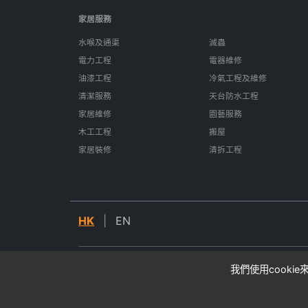
家居服務
水喉及通渠
滅蟲
電力工程
電器維修
油漆工程
冷氣工程及維修
清潔服務
天台防水工程
家居維修
園藝服務
木工工程
搬屋
家居裝修
清拆工程
HK
|
EN
我們使用cooki
© 2026 SIFU24. All rights reserved.
* 所有價格均為估