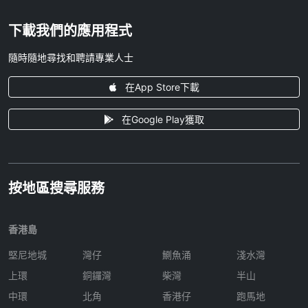
下載我們的應用程式
隨時隨地尋找和聘請專業人士
在App Store下載
在Google Play獲取
按地區搜尋服務
香港島
堅尼地城
灣仔
鰂魚涌
淺水灣
上環
銅鑼灣
柴灣
半山
中環
北角
香港仔
跑馬地