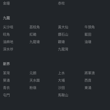
金鐘
赤柱
九龍
尖沙咀
荔枝角
黃大仙
牛頭角
旺角
紅磡
鑽石山
藍田
油麻地
九龍塘
觀塘
油塘
深水埗
九龍灣
新界
荃灣
元朗
上水
將軍澳
葵涌
天水圍
大埔
西貢
青衣
粉嶺
沙田
東涌
屯門
馬鞍山