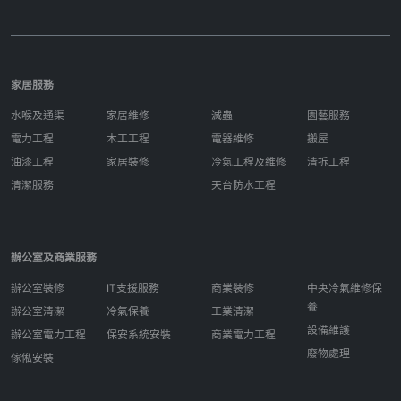
家居服務
水喉及通渠
家居維修
滅蟲
園藝服務
電力工程
木工工程
電器維修
搬屋
油漆工程
家居裝修
冷氣工程及維修
清拆工程
清潔服務
天台防水工程
辦公室及商業服務
辦公室裝修
IT支援服務
商業裝修
中央冷氣維修保
養
辦公室清潔
冷氣保養
工業清潔
設備維護
辦公室電力工程
保安系統安裝
商業電力工程
廢物處理
傢俬安裝